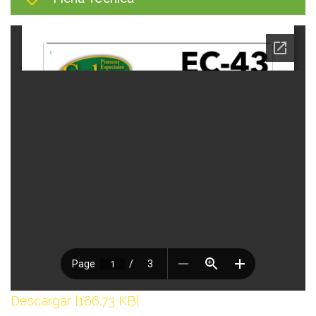
Descargar [166.73 KB]