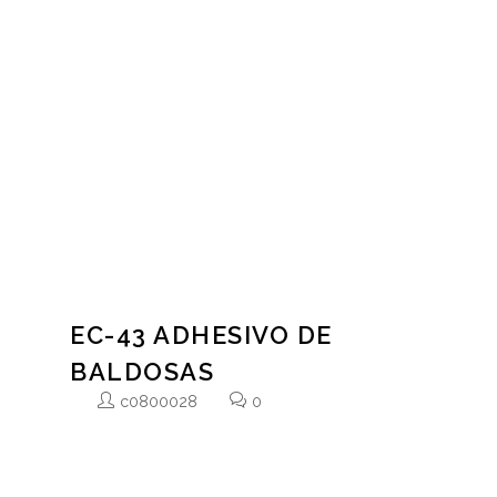
mecánica y química. Son especialmente adecuados
para lugares donde las condiciones son severas
debido al tránsito (tanto de personas, vehículos,
animales) como también cuando se requiera resistir
lavados enérgicos, salpicaduras o derrames de
diversos productos ya sean químicos, alimenticios,
[...]
EC-43 ADHESIVO DE
BALDOSAS
c0800028
0
Mortero epóxico de 3 componentes que se utiliza
para el pegado de baldosas para lograr un sistema
completo de Epoxi. Tiene la ventaja de una gran