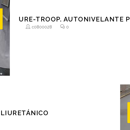
URE-TROOP. AUTONIVELANTE 
c0800028
0
Recubrimiento poliuretánico de 3 componentes resistente al im
Autoimprimante, acabado mate y liso. Se aplica para lograr e
recubrimiento en sectores con agresión media a elevada. Tiene
que le permite mantener una buena adhesión ante agresiones [.
OLIURETÁNICO
ente al impacto, abrasión y agresión química. Durable, no