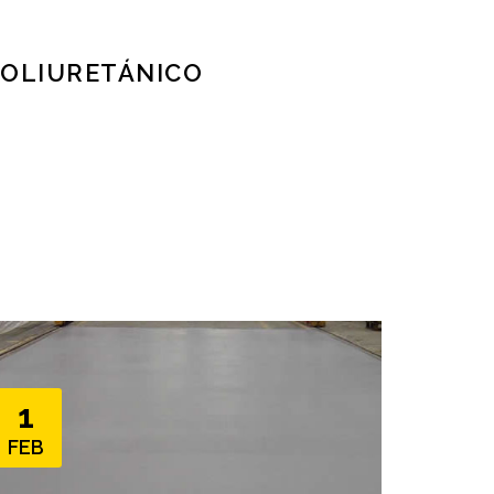
POLIURETÁNICO
pacto, abrasión y agresión química.
spesores de 3 a 6 mm. Se utiliza como
 un coeficiente de expansión similar al concreto
..]
1
FEB