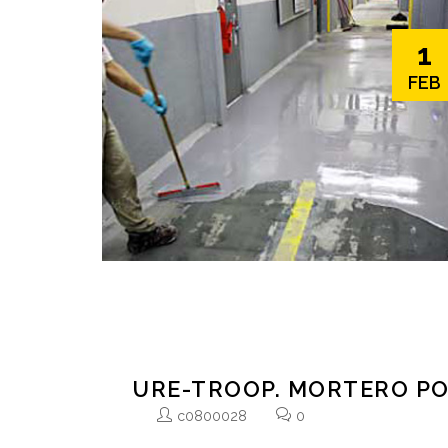
1
FEB
URE-TROOP. MORTERO P
c0800028
0
Mortero poliuretánico de 3 componentes ultrarresist